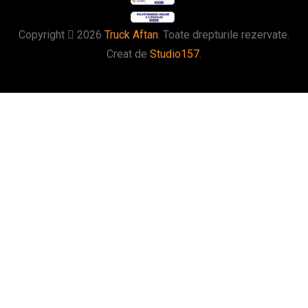
Copyright
2026
Truck Aftan
. Toate drepturile rezervate.
Creat de
Studio157
.