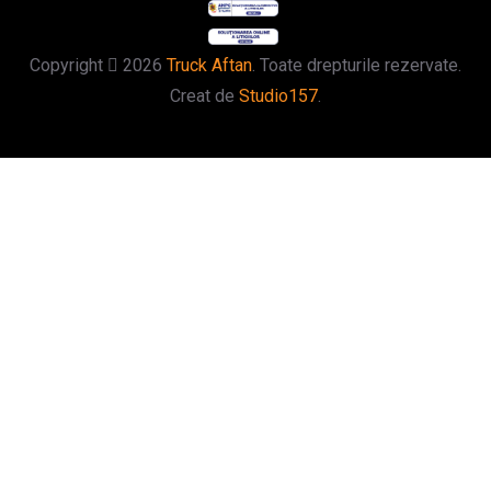
Copyright
2026
Truck Aftan
. Toate drepturile rezervate.
Creat de
Studio157
.